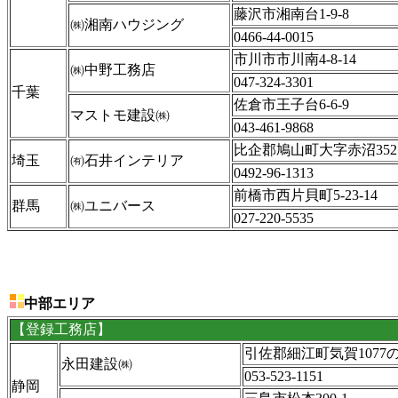
藤沢市湘南台1-9-8
㈱湘南ハウジング
0466-44-0015
市川市市川南4-8-14
㈱中野工務店
047-324-3301
千葉
佐倉市王子台6-6-9
マストモ建設㈱
043-461-9868
比企郡鳩山町大字赤沼352
埼玉
㈲石井インテリア
0492-96-1313
前橋市西片貝町5-23-14
群馬
㈱ユニバース
027-220-5535
中部エリア
【登録工務店】
引佐郡細江町気賀1077の
永田建設㈱
053-523-1151
静岡