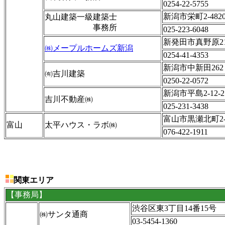
0254-22-5755
新潟市栄町2-482
丸山建築一級建築士
事務所
025-223-6048
新発田市真野原211
㈱メープルホームズ新潟
0254-41-4353
新潟市中新田262
㈲吉川建築
0250-22-0572
新潟市平島2-12-2
吉川不動産㈱
025-231-3438
富山市黒瀬北町2-3
富山
太平ハウス・ラボ㈱
076-422-1911
関東エリア
【事務局】
渋谷区東3丁目14番15号
㈱サンタ通商
03-5454-1360