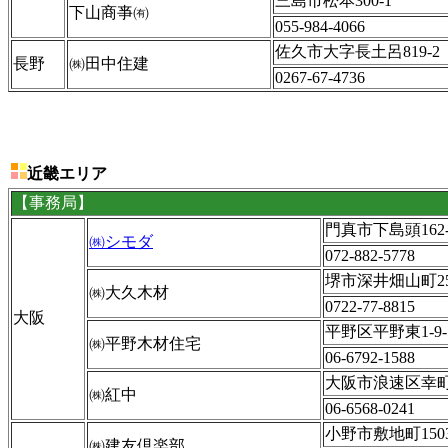
三島市松本300-1
下山商亊
㈲
055-984-4066
佐久市大字長土呂819-2
長野
㈱田中住建
0267-67-4736
近畿エリア
【事務局】
門真市下島頭162-
㈱シモダ
072-882-5778
堺市深井畑山町250
㈱大久木材
0722-77-8815
大阪
平野区平野東1-9-
㈱平野木材住宅
06-6792-1588
大阪市浪速区幸町3-
㈱紅中
06-6568-0241
小野市敷地町1503
㈱建友倶楽部