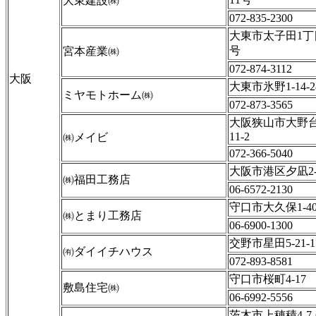
大東建設㈱
072-835-2300
大東市太子田1丁
号
宮本産業㈱
072-874-3112
大阪
大東市氷野1-14-2
ミヤモトホーム㈱
072-873-3565
大阪狭山市大野台
11-2
㈱メイビ
072-366-5040
大阪市港区夕凪2-1
㈱福田工務店
06-6572-2130
守口市大久保1-40
㈱とまり工務店
06-6900-1300
交野市星田5-21-1
㈲ダイイチハウス
072-893-8581
守口市桜町4-17
敷島住宅㈱
06-6992-5556
茨木市上穂積4-7-