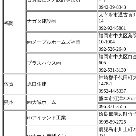
0942-39-8343
太宰府市通古賀3
14
ナガタ建設㈱
福岡
092-924-5881
福岡市中央区薬院3
10-1004
㈱メープルホームズ福岡
092-526-2640
福岡市中央区白金1-
605
プラスハウス㈱
092-531-3130
神埼郡千代田町
1478-1
佐賀
原口住建
0952-44-5337
熊本市江津2-26-2
熊本
㈱大誠ホーム
096-371-3555
姶良郡溝辺町竹子2
㈲アイランド工業
0995-59-2725
鹿児島市川上町27
231
㈲ホームデザイン