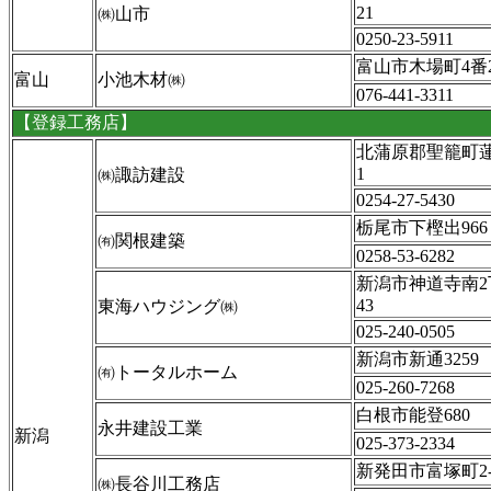
21
㈱山市
0250-23-5911
富山市木場町4番
富山
小池木材㈱
076-441-3311
【登録工務店】
北蒲原郡聖籠町蓮野
1
㈱諏訪建設
0254-27-5430
栃尾市下樫出966
㈲関根建築
0258-53-6282
新潟市神道寺南2
43
東海ハウジング㈱
025-240-0505
新潟市新通3259
㈲トータルホーム
025-260-7268
白根市能登680
永井建設工業
新潟
025-373-2334
新発田市富塚町2-3
㈱長谷川工務店