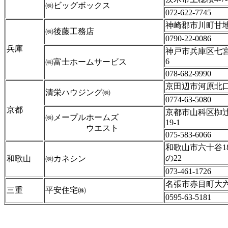
㈱ビッグボックス
072-622-7745
神崎郡市川町甘地
㈱後藤工務店
0790-22-0086
兵庫
神戸市兵庫区七宮町
6
㈱富士ホームサービス
078-682-9990
京田辺市河原北口2
清栄ハウジング㈱
0774-63-5080
京都
京都市山科区椥
㈱メープルホームズ
19-1
ウエスト
075-583-6066
和歌山市六十谷1
の22
和歌山
㈱カネシン
073-461-1726
名張市赤目町大六4
三重
平安住宅㈱
0595-63-5181