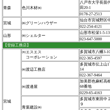
八戸市大字長苗
田20-1
青森
色川木材㈱
0178-27-2513
仙台市宮城野区中
宮城
㈱グリーンハウザー
022-254‐4121
山形市松栄1-5-13
山形
㈱シェルター
023-647-5000
【登録工務店】
多賀城市八幡3-10
㈲エスエス
コーポレーション
022-365-4597
多賀城市伝上山1
14
㈱渡辺工務店
022-367-9464
加美郡色麻町高
68番地
㈱渡邊屋
0229-65-4163
多賀城市東田中２
宮城
９
青葉建設㈱