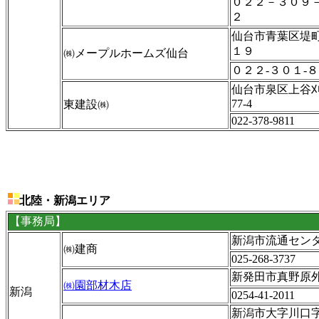
０２２－３０９
２
仙台市青葉区堤町
１９
㈱メープルホームズ仙台
０２２-３０１-
仙台市泉区上谷
77-4
東建設㈱
022-378-9811
北陸・新潟エリア
【事務局】
新潟市流通センター
㈱建商
025-268-3737
新発田市真野原外2
㈱園部材木店
新潟
0254-41-2011
新潟市大字川口字乙