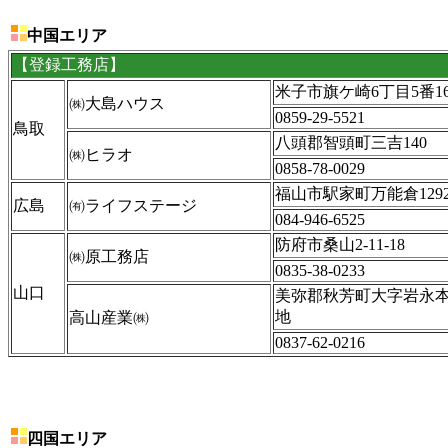
中国エリア
【登録工務店】
米子市旗ケ崎6丁目5番1
㈱大島ハウス
0859-29-5521
鳥取
八頭郡智頭町三吉140
㈱ヒラオ
0858-78-0029
福山市駅家町万能倉1292-
広島
㈲ライフステージ
084-946-6525
防府市桑山2-11-18
㈱原工務店
0835-38-0233
山口
美弥郡秋芳町大字岩永本
地
高山産業㈱
0837-62-0216
四国エリア