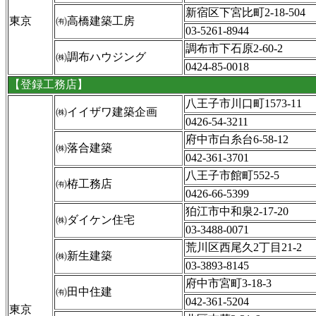
新宿区下宮比町2-18-504
東京
㈲高橋建築工房
03-5261-8944
調布市下石原2-60-2
㈱調布ハウジング
0424-85-0018
【登録工務店】
八王子市川口町1573-11
㈱イイザワ建築企画
0426-54-3211
府中市白糸台6-58-12
㈱落合建築
042-361-3701
八王子市館町552-5
㈲栫工務店
0426-66-5399
狛江市中和泉2-17-20
㈱ダイケン住宅
03-3488-0071
荒川区西尾久2丁目21-2
㈱新生建築
03-3893-8145
府中市宮町3-18-3
㈲田中住建
042-361-5204
東京