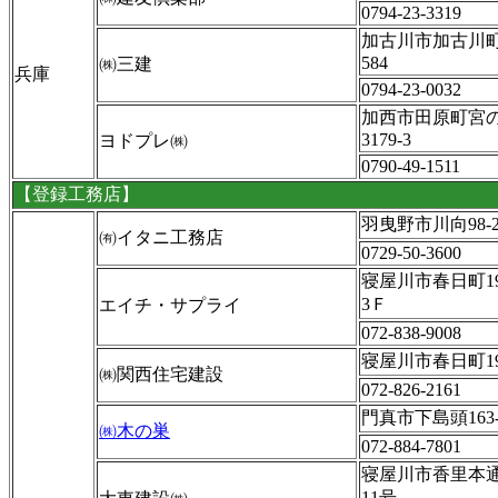
0794-23-3319
加古川市加古川
584
㈱三建
兵庫
0794-23-0032
加西市田原町宮
3179-3
ヨドプレ㈱
0790-49-1511
【登録工務店】
羽曳野市川向98-
㈲イタニ工務店
0729-50-3600
寝屋川市春日町19
3Ｆ
エイチ・サプライ
072-838-9008
寝屋川市春日町19
㈱関西住宅建設
072-826-2161
門真市下島頭163-
㈱木の巣
072-884-7801
寝屋川市香里本通
11号