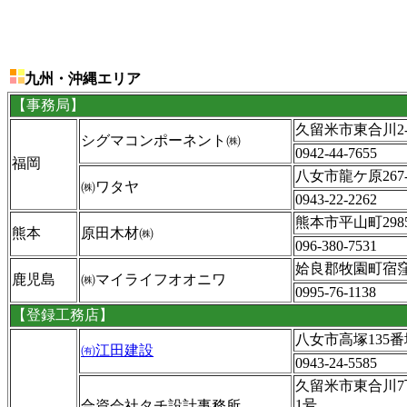
九州・沖縄エリア
【事務局】
久留米市東合川2-7
シグマコンポーネント㈱
0942-44-7655
福岡
八女市龍ケ原267-
㈱ワタヤ
0943-22-2262
熊本市平山町2985
熊本
原田木材㈱
096-380-7531
姶良郡牧園町宿窪
鹿児島
㈱マイライフオオニワ
0995-76-1138
【登録工務店】
八女市高塚135番
㈲江田建設
0943-24-5585
久留米市東合川7
1号
合資会社タチ設計事務所