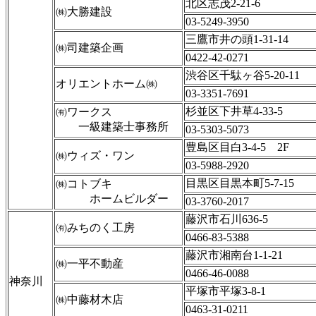
北区志茂2-21-6
㈱大勝建設
03-5249-3950
三鷹市井の頭1-31-14
㈱司建築企画
0422-42-0271
渋谷区千駄ヶ谷5-20-11
オリエントホーム㈱
03-3351-7691
杉並区下井草4-33-5
㈲ワークス
一級建築士事務所
03-5303-5073
豊島区目白3-4-5 2F
㈱ウィズ・ワン
03-5988-2920
目黒区目黒本町5-7-15
㈱コトブキ
ホームビルダー
03-3760-2017
藤沢市石川636-5
㈲みちのく工房
0466-83-5388
藤沢市湘南台1-1-21
㈱一平不動産
0466-46-0088
神奈川
平塚市平塚3-8-1
㈱中藤材木店
0463-31-0211