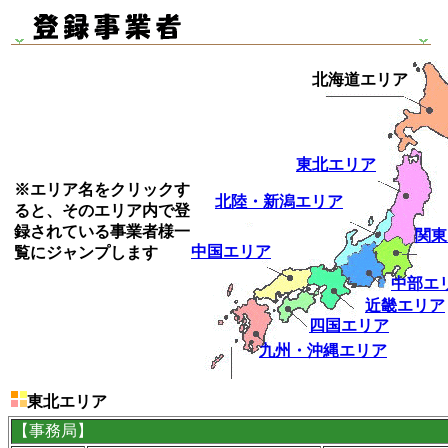
北海道エリア
東北エリア
※エリア名をクリックす
北陸・新潟エリア
ると、そのエリア内で登
録されている事業者様一
関東
中国エリア
覧にジャンプします
中部エ
近畿エリア
四国エリア
九州・沖縄エリア
東北エリア
【事務局】